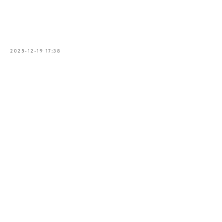
Наша команда знает, как сделать новогодний вечер
легендарным. Живой вокал, мощная энергия и только
проверенные временем треки.
2025-12-19 17:38