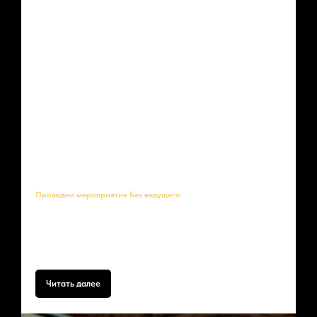
Проведем мероприятие без ведущего
Планируете праздник и хотите сэкономить на ведущем, но боитесь,
что гости заскучают? Это распространённое заблуждение! Кавер-
группа Lavina — это не просто музыка, это готовое развлекательное
шоу, которое полностью заменит ведущего.
Читать далее