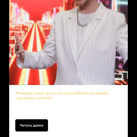
Репертуар кавер-групп: что лучше выбрать на свадьбу,
корпоратив, юбилей?
Правильно подобранный
репертуар кавер-группы
– залог успеха
мероприятия.
Читать далее