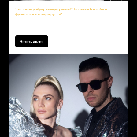
Что такое райдер кавер-группы? Что такое бэклайн и
фронтлайн в кавер-группе?
Райдер
– это список условий, необходимый для качественного
выступления. Он делится на
технический
и
бытовой
.
Читать далее