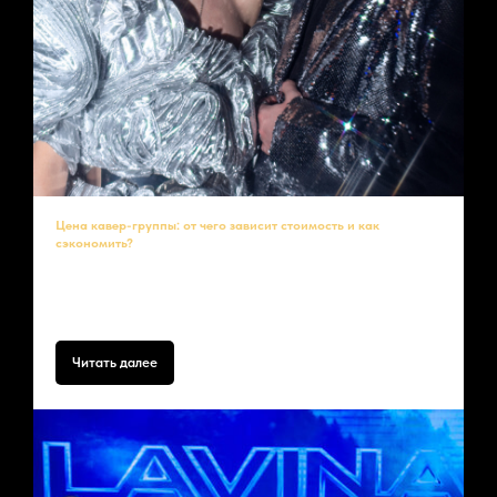
Цена кавер-группы: от чего зависит стоимость и как
сэкономить?
Стоимость
аренды кавер-группы
в Москве варьируется от
60 000
до бесконечности
за выступление. Разберем факторы
ценообразования:
Читать далее