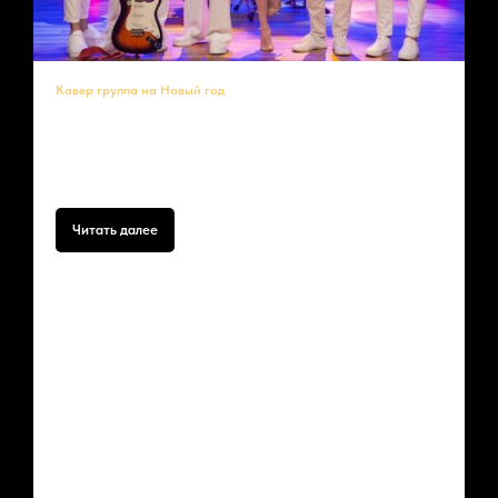
Кавер группа на Новый год
Новогодний корпоратив в декабре — лучший тимбилдинг года!
Завершите рабочий год на высокой ноте! Наше энергичное
выступление — это идеальный способ поблагодарить коллег, сплотить
коллектив и зарядить всех позитивной энергией перед праздниками
Читать далее